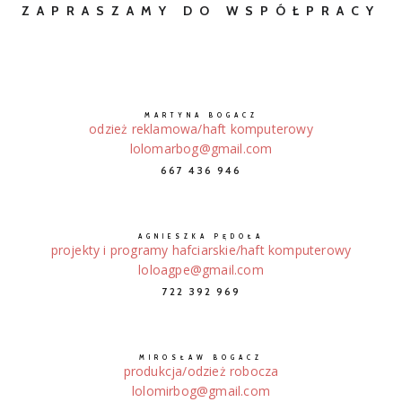
ZAPRASZAMY DO WSPÓŁPRACY
MARTYNA BOGACZ
odzież reklamowa/haft komputerowy
lolomarbog@gmail.com
667 436 946
AGNIESZKA PĘDOŁA
projekty i programy hafciarskie/haft komputerowy
loloagpe@gmail.com
722 392 969
MIROSŁAW BOGACZ
produkcja/odzież robocza
lolomirbog@gmail.com