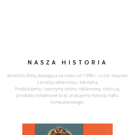
NASZA HISTORIA
Jesteśmy firmą działającą na rynku od 1998 r., ściśle związani
z branżą reklamową i tekstylną.
Produkujemy i tworzymy odzież reklamową, roboczą,
produkty reklamowe oraz znakujemy metodą haftu
komputerowego.