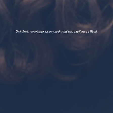
Unikalność - to coś czym chcemy się chwalić przy współpracy z Wami.